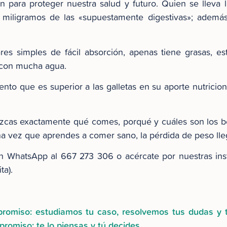
para proteger nuestra salud y futuro. Quien se lleva l
 miligramos de las «supuestamente digestivas»; además,
es simples de fácil absorción, apenas tiene grasas, es
d con mucha agua.
nto que es superior a las galletas en su aporte nutricio
cas exactamente qué comes, porqué y cuáles son los b
na vez que aprendes a comer sano, la pérdida de peso lle
 WhatsApp al 667 273 306 o acércate por nuestras ins
ta).
mpromiso: estudiamos tu caso, resolvemos tus dudas y
romiso: te lo piensas y tú decides.