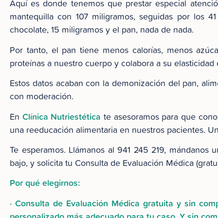
Aquí es donde tenemos que prestar especial atención 
mantequilla con 107 miligramos, seguidas por los 41
chocolate, 15 miligramos y el pan, nada de nada.
Por tanto, el pan tiene menos calorías, menos azúcar
proteínas a nuestro cuerpo y colabora a su elasticida
Estos datos acaban con la demonización del pan, alime
con moderación.
Clínica Nutriestética
En
te asesoramos para que conoz
una reeducación alimentaria en nuestros pacientes. U
Te esperamos. Llámanos al 941 245 219, mándanos un
bajo, y solicita tu Consulta de Evaluación Médica (gratui
Por qué elegirnos:
· Consulta de Evaluación Médica gratuita y sin co
personalizado más adecuado para tu caso. Y sin comp