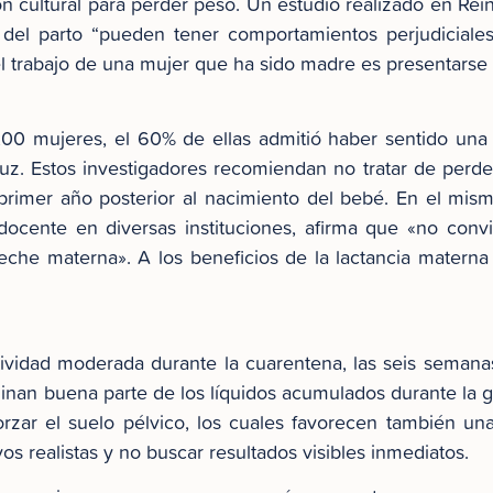
ón cultural para perder peso. Un estudio realizado en Re
el parto “pueden tener comportamientos perjudiciales 
el trabajo de una mujer que ha sido madre es presentarse
00 mujeres, el 60% de ellas admitió haber sentido una p
z. Estos investigadores recomiendan no tratar de perder
 primer año posterior al nacimiento del bebé. En el mism
 docente en diversas instituciones, afirma que «no conv
he materna». A los beneficios de la lactancia materna 
tividad moderada durante la cuarentena, las seis semanas
inan buena parte de los líquidos acumulados durante la g
forzar el suelo pélvico, los cuales favorecen también u
s realistas y no buscar resultados visibles inmediatos.