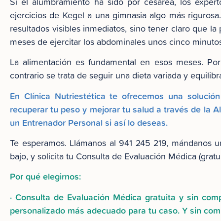
Si el alumbramiento ha sido por cesárea, los expe
ejercicios de Kegel a una gimnasia algo más rigurosa.
resultados visibles inmediatos, sino tener claro que l
meses de ejercitar los abdominales unos cinco minutos
La alimentación es fundamental en esos meses. Por s
contrario se trata de seguir una dieta variada y equilibr
En Clínica Nutriestética te ofrecemos una solució
recuperar tu peso y mejorar tu salud a través de la
un Entrenador Personal si así lo deseas.
Te esperamos. Llámanos al 941 245 219, mándanos un
bajo, y solicita tu Consulta de Evaluación Médica (gratui
Por qué elegirnos:
· Consulta de Evaluación Médica gratuita y sin co
personalizado más adecuado para tu caso. Y sin comp