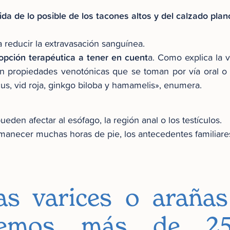
da de lo posible de los tacones altos y del calzado plan
a reducir la extravasación sanguínea.
pción terapéutica a tener en cuent
a. Como explica la 
n propiedades venotónicas que se toman por vía oral o
cus, vid roja, ginkgo biloba y hamamelis», enumera.
eden afectar al esófago, la región anal o los testículos.
rmanecer muchas horas de pie, los antecedentes familiares
s varices o arañas
enemos más de 2