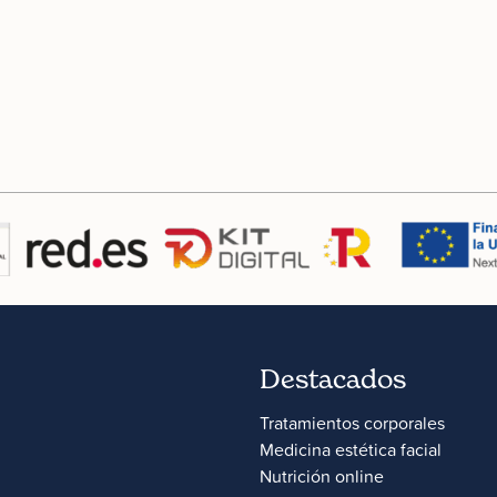
Destacados
Tratamientos corporales
Medicina estética facial
Nutrición online