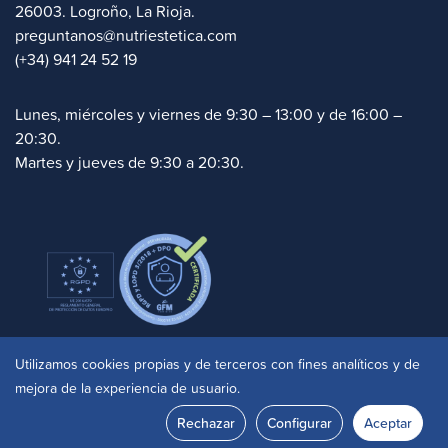
26003. Logroño, La Rioja.
preguntanos@nutriestetica.com
(+34) 941 24 52 19
Lunes, miércoles y viernes de 9:30 – 13:00 y de 16:00 –
20:30.
Martes y jueves de 9:30 a 20:30.
Politica de cookies
|
Aviso legal
|
Privacidad
|
Utilizamos cookies propias y de terceros con fines analíticos y de
Accesibilidad
mejora de la experiencia de usuario.
© 2025 Clinica Nutriestetica. Site by
doko.studio
Rechazar
Configurar
Aceptar