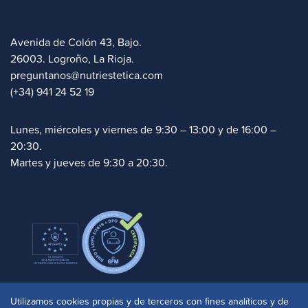
Avenida de Colón 43, Bajo.
26003. Logroño, La Rioja.
preguntanos@nutriestetica.com
(+34) 941 24 52 19
Lunes, miércoles y viernes de 9:30 – 13:00 y de 16:00 –
20:30.
Martes y jueves de 9:30 a 20:30.
Politica de cookies
|
Aviso legal
|
Privacidad
|
Utilizamos cookies propias y de terceros con fines analíticos y de