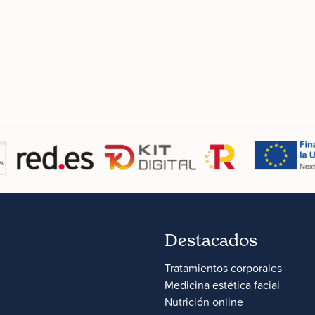
Destacados
Tratamientos corporales
Medicina estética facial
Nutrición online