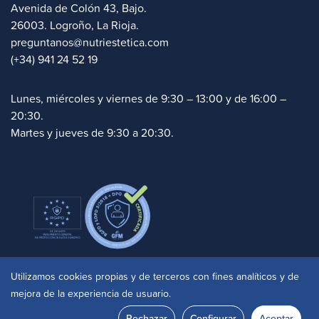
Avenida de Colón 43, Bajo.
26003. Logroño, La Rioja.
preguntanos@nutriestetica.com
(+34) 941 24 52 19
Lunes, miércoles y viernes de 9:30 – 13:00 y de 16:00 –
20:30.
Martes y jueves de 9:30 a 20:30.
Politica de cookies
|
Aviso legal
|
Privacidad
|
Utilizamos cookies propias y de terceros con fines analíticos y de
Accesibilidad
mejora de la experiencia de usuario.
© 2025 Clinica Nutriestetica. Site by
doko.studio
Rechazar
Configurar
Aceptar