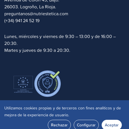
26003. Logroño, La Rioja.
preguntanos@nutriestetica.com
(+34) 941 24 52 19
Lunes, miércoles y viernes de 9:30 – 13:00 y de 16:00 –
20:30.
Martes y jueves de 9:30 a 20:30.
Politica de cookies
|
Aviso legal
|
Privacidad
|
Utilizamos cookies propias y de terceros con fines analíticos y de
Accesibilidad
mejora de la experiencia de usuario.
© 2025 Clinica Nutriestetica. Site by
doko.studio
Rechazar
Configurar
Aceptar