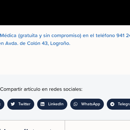
 Médica (gratuita y sin compromiso) en el teléfono 941
en Avda. de Colón 43, Logroño.
Compartir artículo en redes sociales:
k
Twitter
LinkedIn
WhatsApp
Teleg