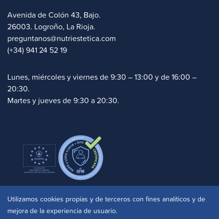
Avenida de Colón 43, Bajo.
26003. Logroño, La Rioja.
preguntanos@nutriestetica.com
(+34) 941 24 52 19
Lunes, miércoles y viernes de 9:30 – 13:00 y de 16:00 –
20:30.
Martes y jueves de 9:30 a 20:30.
Politica de cookies
|
Aviso legal
|
Privacidad
|
Utilizamos cookies propias y de terceros con fines analíticos y de
Accesibilidad
mejora de la experiencia de usuario.